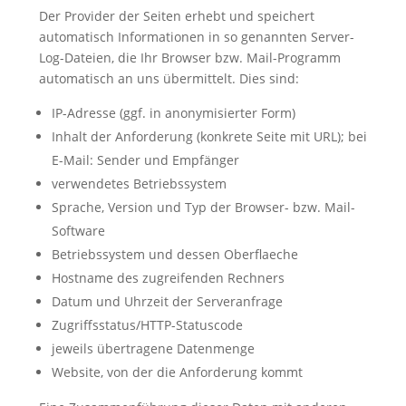
Der Provider der Seiten erhebt und speichert
automatisch Informationen in so genannten Server-
Log-Dateien, die Ihr Browser bzw. Mail-Programm
automatisch an uns übermittelt. Dies sind:
IP-Adresse (ggf. in anonymisierter Form)
Inhalt der Anforderung (konkrete Seite mit URL); bei
E-Mail: Sender und Empfänger
verwendetes Betriebssystem
Sprache, Version und Typ der Browser- bzw. Mail-
Software
Betriebssystem und dessen Oberflaeche
Hostname des zugreifenden Rechners
Datum und Uhrzeit der Serveranfrage
Zugriffsstatus/HTTP-Statuscode
jeweils übertragene Datenmenge
Your content goes here. Edit or remove this text
Website, von der die Anforderung kommt
inline or in the module Content settings. You
can also style every aspect of this content in the